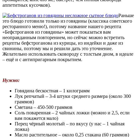
аппетитных кусочков).
Раньше
это блюдо готовили только из говядины (классика советского
ресторанного меню!), поэтому название нашего рецепта
«Бефстроганов из говядины» может показаться вам
неоправданным повторением, но сейчас можно встретить
рецепты бефстроганова из курицы, из индейки и даже из
свинины, поэтому мы и решили дать это уточнение.
Желательно использовать сковороду с толстым дном, в идеале
– ещё и с антипригарным покрытием.
Нужно:
Говядина бескостная – 1 килограмм
Лук репчатый – 3-4 штуки среднего размера (около 300
граммов)
Сметана – 450-500 граммов
Соль поваренная – 2 чайных ложки (можно и 2,5, если
вам покажется мало)
Перец чёрный молотый – по вкусу (у нас – 1 чайная
ложка)
Масло растительное – около 0,25 стакана (60 граммов)