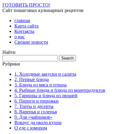
ГОТОВИТЬ ПРОСТО!
Сайт пошаговых кулинарных рецептов
главная
Карта сайта
Контакты
о нас
Свежие новости
Найти
Рубрики
1. Холодные закуски и салаты
2. Первые блюда
3. Блюда из мяса и птицы
4. Рыбные блюда и блюда из морепродуктов
5. Гарниры и блюда из овощей
6. Пироги и пирожки
7. Торты и десерты
8. Варенья и соленья
9. Для «чайников»
Вокруг да около кухни
О еде с юмором