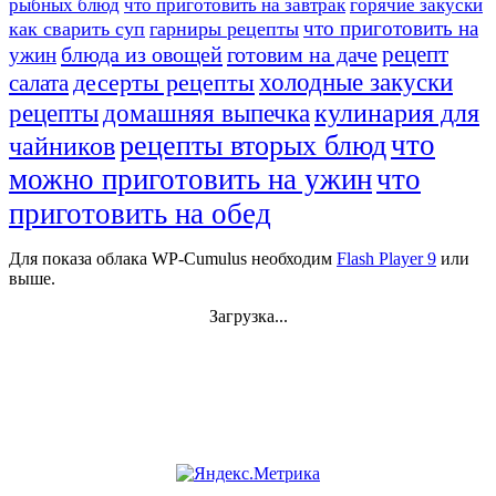
рыбных блюд
что приготовить на завтрак
горячие закуски
что приготовить на
как сварить суп
гарниры рецепты
рецепт
блюда из овощей
готовим на даче
ужин
десерты рецепты
холодные закуски
салата
кулинария для
домашняя выпечка
рецепты
что
рецепты вторых блюд
чайников
можно приготовить на ужин
что
приготовить на обед
Для показа облака WP-Cumulus необходим
Flash Player 9
или
выше.
Загрузка...