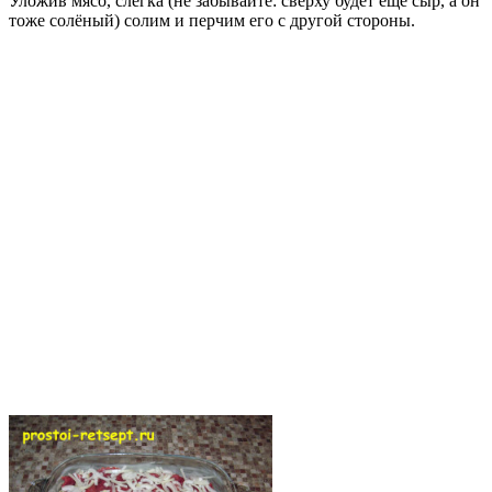
Уложив мясо, слегка (не забывайте: сверху будет ещё сыр, а он
тоже солёный) солим и перчим его с другой стороны.