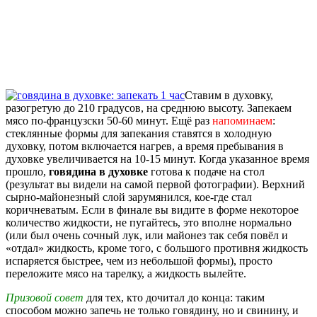
Ставим в духовку,
разогретую до 210 градусов, на среднюю высоту. Запекаем
мясо по-французски 50-60 минут. Ещё раз
напоминаем
:
стеклянные формы для запекания ставятся в холодную
духовку, потом включается нагрев, а время пребывания в
духовке увеличивается на 10-15 минут. Когда указанное время
прошло,
говядина в духовке
готова к подаче на стол
(результат вы видели на самой первой фотографии). Верхний
сырно-майонезный слой зарумянился, кое-где стал
коричневатым. Если в финале вы видите в форме некоторое
количество жидкости, не пугайтесь, это вполне нормально
(или был очень сочный лук, или майонез так себя повёл и
«отдал» жидкость, кроме того, с большого противня жидкость
испаряется быстрее, чем из небольшой формы), просто
переложите мясо на тарелку, а жидкость вылейте.
Призовой совет
для тех, кто дочитал до конца: таким
способом можно запечь не только говядину, но и свинину, и