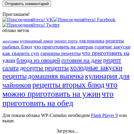
Приглашаем!
облако меток
рецепты
для пикника
кулинарный юмор
рецепт торта
заготовки
рыбных блюд
что приготовить на завтрак
горячие закуски
что приготовить на
как сварить суп
гарниры рецепты
рецепт
блюда из овощей
готовим на даче
ужин
десерты рецепты
холодные закуски
салата
кулинария для
домашняя выпечка
рецепты
что
рецепты вторых блюд
чайников
можно приготовить на ужин
что
приготовить на обед
Для показа облака WP-Cumulus необходим
Flash Player 9
или
выше.
Загрузка...