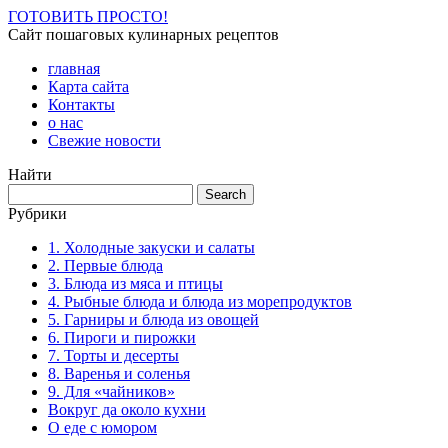
ГОТОВИТЬ ПРОСТО!
Сайт пошаговых кулинарных рецептов
главная
Карта сайта
Контакты
о нас
Свежие новости
Найти
Рубрики
1. Холодные закуски и салаты
2. Первые блюда
3. Блюда из мяса и птицы
4. Рыбные блюда и блюда из морепродуктов
5. Гарниры и блюда из овощей
6. Пироги и пирожки
7. Торты и десерты
8. Варенья и соленья
9. Для «чайников»
Вокруг да около кухни
О еде с юмором