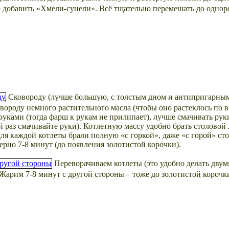
ию добавить «Хмели-сунели». Всё тщательно перемешать до одно
Сковороду (лучше большую, с толстым дном и антипригарным
ковороду немного растительного масла (чтобы оно растеклось по
уками (тогда фарш к рукам не прилипает), лучше смачивать рук
 раз смачивайте руки). Котлетную массу удобно брать столовой л
 для каждой котлеты брали полную «с горкой», даже «с горой» 
рно 7-8 минут (до появления золотистой корочки).
Переворачиваем котлеты (это удобно делать дву
Жарим 7-8 минут с другой стороны – тоже до золотистой корочк