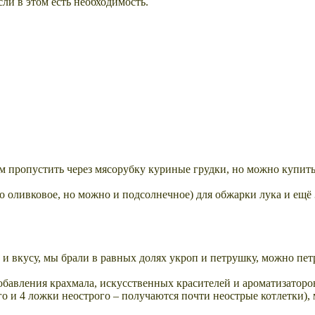
сли в этом есть необходимость.
м пропустить через мясорубку куриные грудки, но можно купить
о оливковое, но можно и подсолнечное) для обжарки лука и ещё 
у и вкусу, мы брали в равных долях укроп и петрушку, можно пе
обавления крахмала, искусственных красителей и ароматизаторов
го и 4 ложки неострого – получаются почти неострые котлетки),