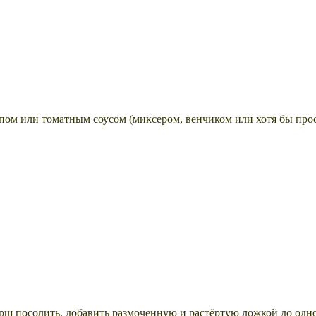
упом или томатным соусом (миксером, венчиком или хотя бы прос
рш посолить, добавить размоченную и растёртую ложкой до одно