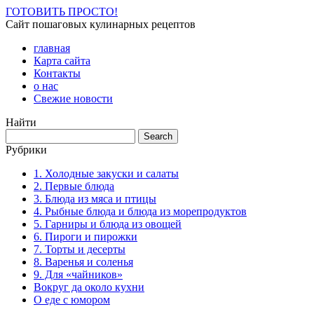
ГОТОВИТЬ ПРОСТО!
Сайт пошаговых кулинарных рецептов
главная
Карта сайта
Контакты
о нас
Свежие новости
Найти
Рубрики
1. Холодные закуски и салаты
2. Первые блюда
3. Блюда из мяса и птицы
4. Рыбные блюда и блюда из морепродуктов
5. Гарниры и блюда из овощей
6. Пироги и пирожки
7. Торты и десерты
8. Варенья и соленья
9. Для «чайников»
Вокруг да около кухни
О еде с юмором