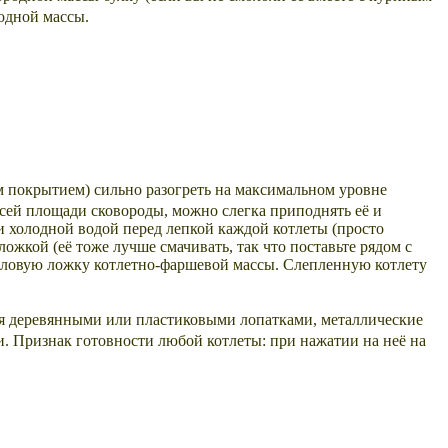
родной массы.
 покрытием) сильно разогреть на максимальном уровне
 всей площади сковороды, можно слегка приподнять её и
и холодной водой перед лепкой каждой котлеты (просто
ожкой (её тоже лучше смачивать, так что поставьте рядом с
столовую ложку котлетно-фаршевой массы. Слепленную котлету
мя деревянными или пластиковыми лопатками, металлические
и. Признак готовности любой котлеты: при нажатии на неё на