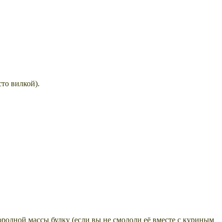
то вилкой).
родной массы булку (если вы не смололи её вместе с куриным