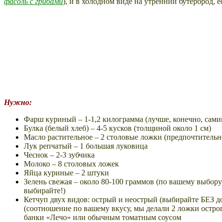
фасоль с грибами
), и в холодном виде на утренний бутерброд, е
Нужно:
Фарш куриный – 1-1,2 килограмма (лучше, конечно, сами
Булка (белый хлеб) – 4-5 кусков (толщиной около 1 см)
Масло растительное – 2 столовые ложки (предпочтительн
Лук репчатый – 1 большая луковица
Чеснок – 2-3 зубчика
Молоко – 8 столовых ложек
Яйца куриные – 2 штуки
Зелень свежая – около 80-100 граммов (по вашему выбор
выбирайте!)
Кетчуп двух видов: острый и неострый (выбирайте БЕЗ д
(соотношение по вашему вкусу, мы делали 2 ложки остро
банки «Лечо» или обычным томатным соусом