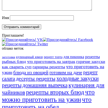
Имя
Приглашаем!
облако меток
рецепты
для пикника
кулинарный юмор
рецепт торта
заготовки
рыбных блюд
что приготовить на завтрак
горячие закуски
что приготовить на
как сварить суп
гарниры рецепты
рецепт
блюда из овощей
готовим на даче
ужин
десерты рецепты
холодные закуски
салата
кулинария для
домашняя выпечка
рецепты
что
рецепты вторых блюд
чайников
можно приготовить на ужин
что
приготовить на обед