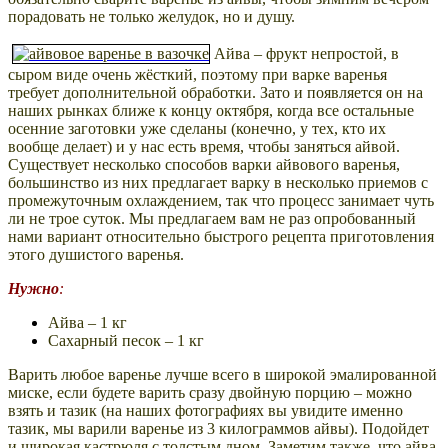
порадовать не только желудок, но и душу.
Айва – фрукт непростой, в
сыром виде очень жёсткий, поэтому при варке варенья
требует дополнительной обработки. Зато и появляется он на
наших рынках ближе к концу октября, когда все остальные
осенние заготовки уже сделаны (конечно, у тех, кто их
вообще делает) и у нас есть время, чтобы заняться айвой.
Существует несколько способов варки айвового варенья,
большинство из них предлагает варку в несколько приемов с
промежуточным охлаждением, так что процесс занимает чуть
ли не трое суток. Мы предлагаем вам не раз опробованный
нами вариант относительно быстрого рецепта приготовления
этого душистого варенья.
Нужно
:
Айва – 1 кг
Сахарный песок – 1 кг
Варить любое варенье лучше всего в широкой эмалированной
миске, если будете варить сразу двойную порцию – можно
взять и тазик (на наших фотографиях вы увидите именно
тазик, мы варили варенье из 3 килограммов айвы). Подойдет
и широкая кастрюля с толстым дном. Заметим также, что айва