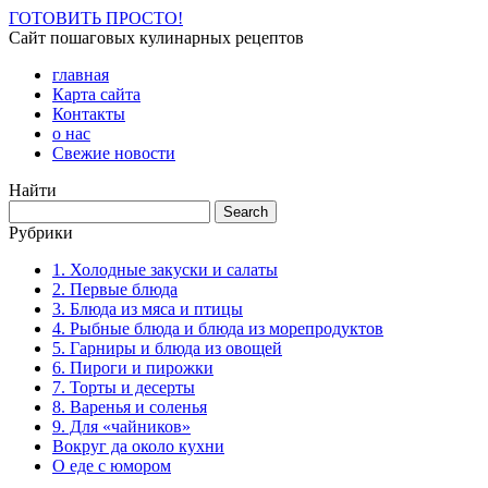
ГОТОВИТЬ ПРОСТО!
Сайт пошаговых кулинарных рецептов
главная
Карта сайта
Контакты
о нас
Свежие новости
Найти
Рубрики
1. Холодные закуски и салаты
2. Первые блюда
3. Блюда из мяса и птицы
4. Рыбные блюда и блюда из морепродуктов
5. Гарниры и блюда из овощей
6. Пироги и пирожки
7. Торты и десерты
8. Варенья и соленья
9. Для «чайников»
Вокруг да около кухни
О еде с юмором