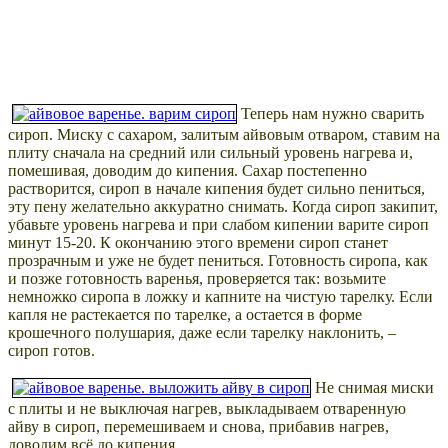
Теперь нам нужно сварить
сироп. Миску с сахаром, залитым айвовым отваром, ставим на
плиту сначала на средний или сильный уровень нагрева и,
помешивая, доводим до кипения. Сахар постепенно
растворится, сироп в начале кипения будет сильно пениться,
эту пену желательно аккуратно снимать. Когда сироп закипит,
убавьте уровень нагрева и при слабом кипении варите сироп
минут 15-20. К окончанию этого времени сироп станет
прозрачным и уже не будет пениться. Готовность сиропа, как
и позже готовность варенья, проверяется так: возьмите
немножко сиропа в ложку и капните на чистую тарелку. Если
капля не растекается по тарелке, а остается в форме
крошечного полушария, даже если тарелку наклонить, –
сироп готов.
Не снимая миски
с плиты и не выключая нагрев, выкладываем отваренную
айву в сироп, перемешиваем и снова, прибавив нагрев,
доводим всё до кипения.