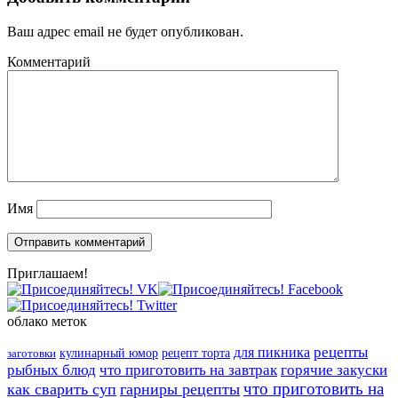
Ваш адрес email не будет опубликован.
Комментарий
Имя
Приглашаем!
облако меток
рецепты
для пикника
кулинарный юмор
рецепт торта
заготовки
рыбных блюд
что приготовить на завтрак
горячие закуски
что приготовить на
как сварить суп
гарниры рецепты