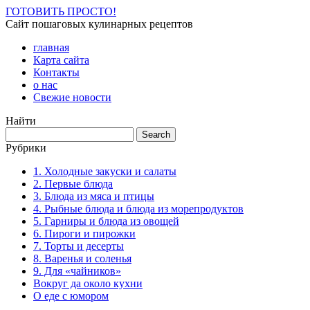
ГОТОВИТЬ ПРОСТО!
Сайт пошаговых кулинарных рецептов
главная
Карта сайта
Контакты
о нас
Свежие новости
Найти
Рубрики
1. Холодные закуски и салаты
2. Первые блюда
3. Блюда из мяса и птицы
4. Рыбные блюда и блюда из морепродуктов
5. Гарниры и блюда из овощей
6. Пироги и пирожки
7. Торты и десерты
8. Варенья и соленья
9. Для «чайников»
Вокруг да около кухни
О еде с юмором